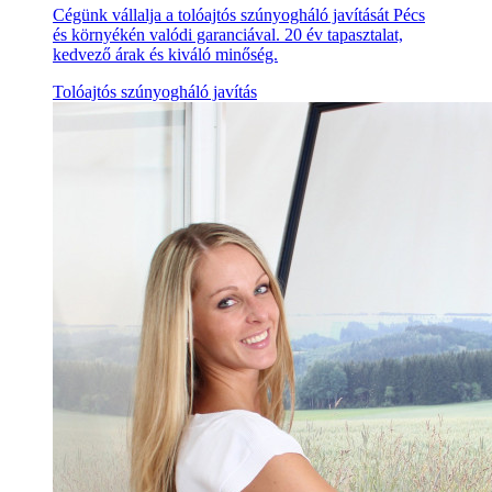
Cégünk vállalja a tolóajtós szúnyogháló javítását Pécs
és környékén valódi garanciával. 20 év tapasztalat,
kedvező árak és kiváló minőség.
Tolóajtós szúnyogháló javítás