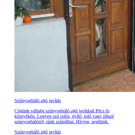
Szúnyogháló ajtó javítás
Cégünk vállalja szúnyogháló ajtó javítását Pécs és
környékén. Legyen szó rolós, nyíló, toló vagy pliszé
szúnyoghálóról, ránk számíthat. Hívjon, segítünk.
Szúnyogháló ajtó javítás