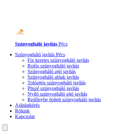
Szúnyogháló javítás
Pécs
Szúnyogháló javítás Pécs
Fix keretes szúnyogháló javítás
Rolós szúnyogháló javítás
Szúnyogháló ajtó javítás
Szúnyogháló ablak javítás
Tolóajtós szúnyogháló javítás
Pliszé szúnyogháló javítás
Nyíló szúnyogháló ajtó javítás
Redőnybe épített szúnyogháló javítás
Ajánlatkérés
Rólunk
Kapcsolat