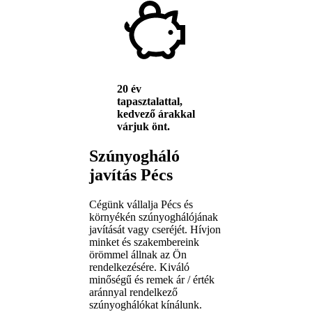
20 év
tapasztalattal,
kedvező árakkal
várjuk önt.
Szúnyogháló
javítás Pécs
Cégünk vállalja Pécs és
környékén szúnyoghálójának
javítását vagy cseréjét. Hívjon
minket és szakembereink
örömmel állnak az Ön
rendelkezésére. Kiváló
minőségű és remek ár / érték
aránnyal rendelkező
szúnyoghálókat kínálunk.