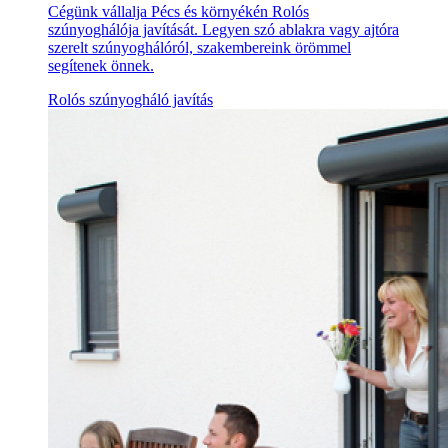
Cégünk vállalja Pécs és környékén Rolós
szúnyoghálója javítását. Legyen szó ablakra vagy ajtóra
szerelt szúnyoghálóról, szakembereink örömmel
segítenek önnek.
Rolós szúnyogháló javítás