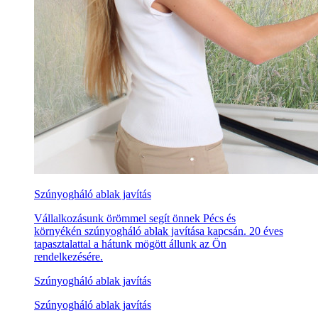
Szúnyogháló ablak javítás
Vállalkozásunk örömmel segít önnek Pécs és
környékén szúnyogháló ablak javítása kapcsán. 20 éves
tapasztalattal a hátunk mögött állunk az Ön
rendelkezésére.
Szúnyogháló ablak javítás
Szúnyogháló ablak javítás