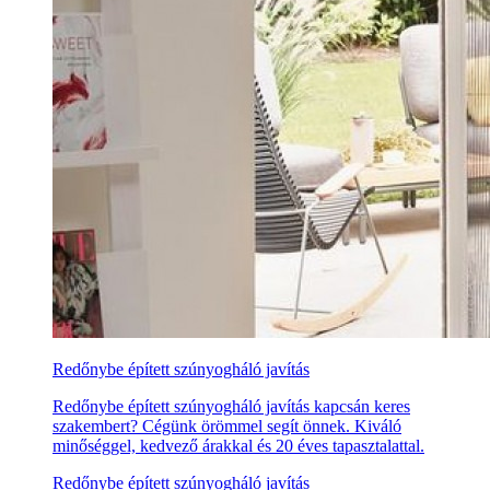
Redőnybe épített szúnyogháló javítás
Redőnybe épített szúnyogháló javítás kapcsán keres
szakembert? Cégünk örömmel segít önnek. Kiváló
minőséggel, kedvező árakkal és 20 éves tapasztalattal.
Redőnybe épített szúnyogháló javítás