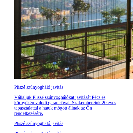
Pliszé szúnyogháló javítás
Vállaljuk Pliszé szúnyoghálókat javítását Pécs és
környékén valódi garanciával. Szakembereink 20 éves
tapasztalattal a hátuk mögött állnak az Ön
rendelkezésére.
Pliszé szúnyogháló javítás