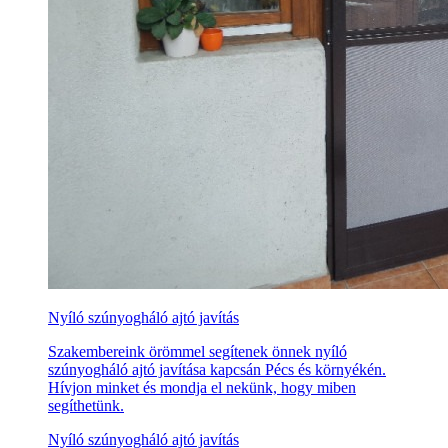
Nyíló szúnyogháló ajtó javítás
Szakembereink örömmel segítenek önnek nyíló
szúnyogháló ajtó javítása kapcsán Pécs és környékén.
Hívjon minket és mondja el nekünk, hogy miben
segíthetünk.
Nyíló szúnyogháló ajtó javítás