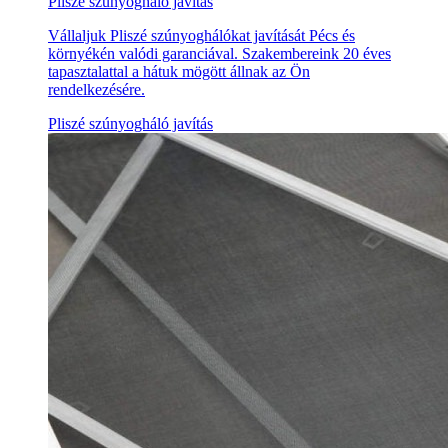
Pliszé szúnyogháló javítás
Vállaljuk Pliszé szúnyoghálókat javítását Pécs és
környékén valódi garanciával. Szakembereink 20 éves
tapasztalattal a hátuk mögött állnak az Ön
rendelkezésére.
Pliszé szúnyogháló javítás