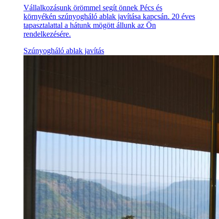
Vállalkozásunk örömmel segít önnek Pécs és
környékén szúnyogháló ablak javítása kapcsán. 20 éves
tapasztalattal a hátunk mögött állunk az Ön
rendelkezésére.
Szúnyogháló ablak javítás