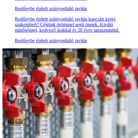
Redőnybe épített szúnyogháló javítás
Redőnybe épített szúnyogháló javítás kapcsán keres
szakembert? Cégünk örömmel segít önnek. Kiváló
minőséggel, kedvező árakkal és 20 éves tapasztalattal.
Redőnybe épített szúnyogháló javítás