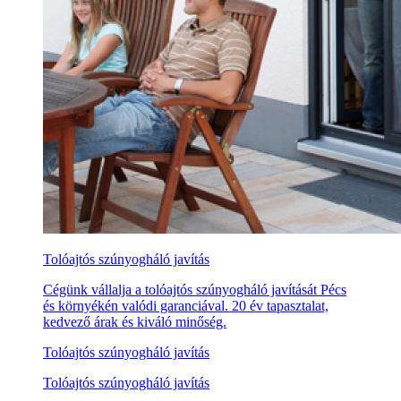
Tolóajtós szúnyogháló javítás
Cégünk vállalja a tolóajtós szúnyogháló javítását Pécs
és környékén valódi garanciával. 20 év tapasztalat,
kedvező árak és kiváló minőség.
Tolóajtós szúnyogháló javítás
Tolóajtós szúnyogháló javítás