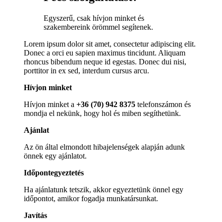
Egyszerű, csak hívjon minket és
szakembereink örömmel segítenek.
Lorem ipsum dolor sit amet, consectetur adipiscing elit.
Donec a orci eu sapien maximus tincidunt. Aliquam
rhoncus bibendum neque id egestas. Donec dui nisi,
porttitor in ex sed, interdum cursus arcu.
Hívjon minket
Hívjon minket a
+36 (70) 942 8375
telefonszámon és
mondja el nekünk, hogy hol és miben segíthetünk.
Ajánlat
Az ön által elmondott hibajelenségek alapján adunk
önnek egy ajánlatot.
Időpontegyeztetés
Ha ajánlatunk tetszik, akkor egyeztetünk önnel egy
időpontot, amikor fogadja munkatársunkat.
Javítás