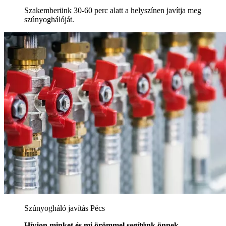
Szakemberünk 30-60 perc alatt a helyszínen javítja meg
szúnyoghálóját.
Szúnyogháló javítás Pécs
Hívjon minket és mi örömmel segítünk önnek.