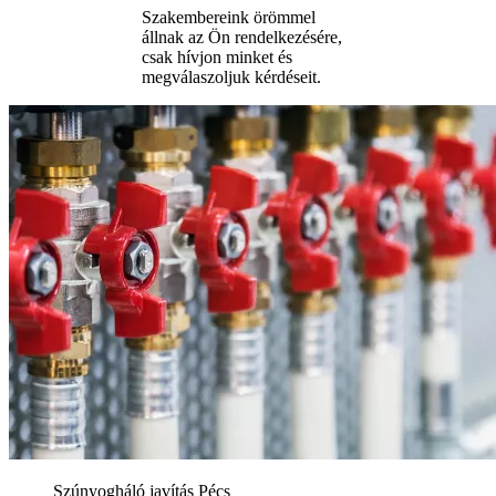
Szakembereink örömmel
állnak az Ön rendelkezésére,
csak hívjon minket és
megválaszoljuk kérdéseit.
Szúnyogháló javítás Pécs