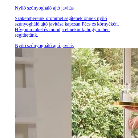
Nyíló szúnyogháló ajtó javítás
Szakembereink örömmel segítenek önnek nyíló
szúnyogháló ajtó javítása kapcsán Pécs és környékén.
Hívjon minket és mondja el nekünk, hogy miben
segíthetünk.
Nyíló szúnyogháló ajtó javítás