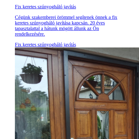
Fix keretes szúnyogháló javítás
Cégünk szakemberei örömmel segítenek önnek a fix
keretes szúnyogháló javítása kapcsán. 20 éves
tapasztalattal a hátunk mögött állunk az Ön
rendelkezésére.
Fix keretes szúnyogháló javítás