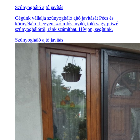
Szúnyogháló ajtó javítás
Cégünk vállalja szúnyogháló ajtó javítását Pécs és
környékén. Legyen szó rolós, nyíló, toló vagy pliszé
szúnyoghálóról, ránk számíthat. Hívjon, segítünk.
Szúnyogháló ajtó javítás