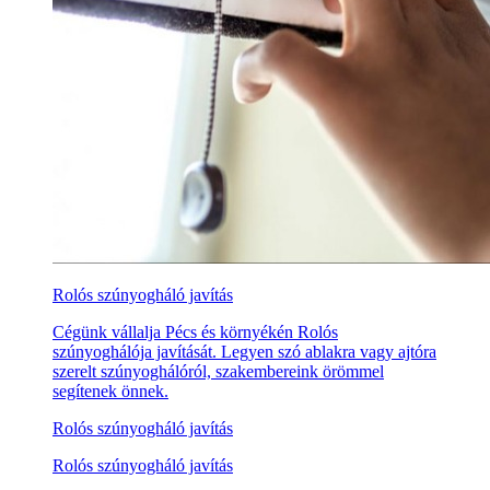
Rolós szúnyogháló javítás
Cégünk vállalja Pécs és környékén Rolós
szúnyoghálója javítását. Legyen szó ablakra vagy ajtóra
szerelt szúnyoghálóról, szakembereink örömmel
segítenek önnek.
Rolós szúnyogháló javítás
Rolós szúnyogháló javítás