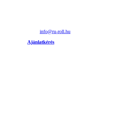
info@ru-roll.hu
Ajánlatkérés