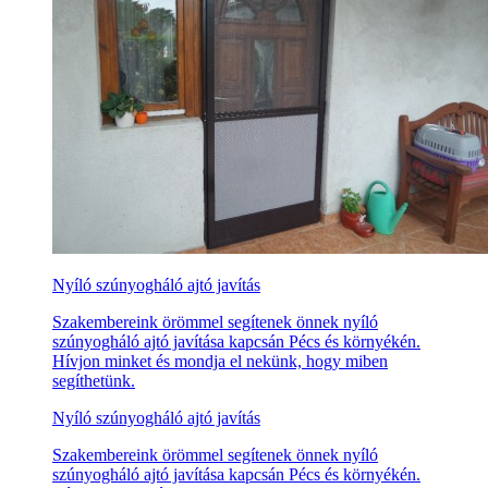
Nyíló szúnyogháló ajtó javítás
Szakembereink örömmel segítenek önnek nyíló
szúnyogháló ajtó javítása kapcsán Pécs és környékén.
Hívjon minket és mondja el nekünk, hogy miben
segíthetünk.
Nyíló szúnyogháló ajtó javítás
Szakembereink örömmel segítenek önnek nyíló
szúnyogháló ajtó javítása kapcsán Pécs és környékén.