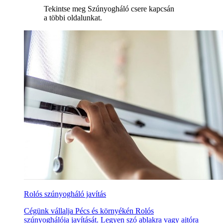
Tekintse meg Szúnyogháló csere kapcsán
a többi oldalunkat.
Rolós szúnyogháló javítás
Cégünk vállalja Pécs és környékén Rolós
szúnyoghálója javítását. Legyen szó ablakra vagy ajtóra