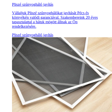
Pliszé szúnyogháló javítás
Vállaljuk Pliszé szúnyoghálókat javítását Pécs és
környékén valódi garanciával. Szakembereink 20 éves
tapasztalattal a hátuk mögött állnak az Ön
rendelkezésére.
Pliszé szúnyogháló javítás