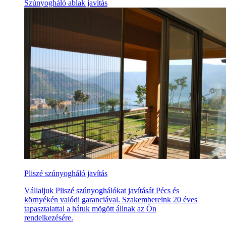
Szúnyogháló ablak javítás
Pliszé szúnyogháló javítás
Vállaljuk Pliszé szúnyoghálókat javítását Pécs és
környékén valódi garanciával. Szakembereink 20 éves
tapasztalattal a hátuk mögött állnak az Ön
rendelkezésére.