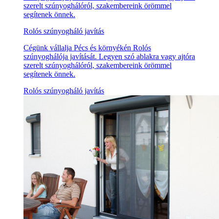
szerelt szúnyoghálóról, szakembereink örömmel
segítenek önnek.
Rolós szúnyogháló javítás
Cégünk vállalja Pécs és környékén Rolós
szúnyoghálója javítását. Legyen szó ablakra vagy ajtóra
szerelt szúnyoghálóról, szakembereink örömmel
segítenek önnek.
Rolós szúnyogháló javítás