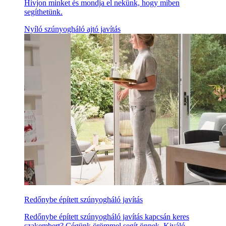
Hívjon minket és mondja el nekünk, hogy miben
segíthetünk.
Nyíló szúnyogháló ajtó javítás
Redőnybe épített szúnyogháló javítás
Redőnybe épített szúnyogháló javítás kapcsán keres
szakembert? Cégünk örömmel segít önnek. Kiváló