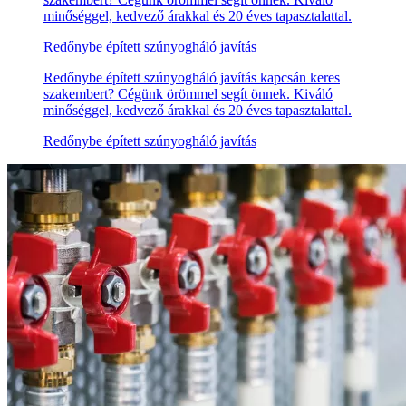
minőséggel, kedvező árakkal és 20 éves tapasztalattal.
Redőnybe épített szúnyogháló javítás
Redőnybe épített szúnyogháló javítás kapcsán keres
szakembert? Cégünk örömmel segít önnek. Kiváló
minőséggel, kedvező árakkal és 20 éves tapasztalattal.
Redőnybe épített szúnyogháló javítás