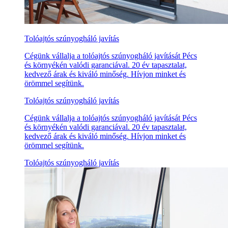
Tolóajtós szúnyogháló javítás
Cégünk vállalja a tolóajtós szúnyogháló javítását Pécs
és környékén valódi garanciával. 20 év tapasztalat,
kedvező árak és kiváló minőség. Hívjon minket és
örömmel segítünk.
Tolóajtós szúnyogháló javítás
Cégünk vállalja a tolóajtós szúnyogháló javítását Pécs
és környékén valódi garanciával. 20 év tapasztalat,
kedvező árak és kiváló minőség. Hívjon minket és
örömmel segítünk.
Tolóajtós szúnyogháló javítás