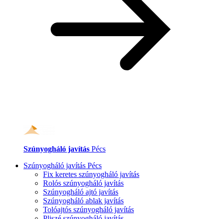
Szúnyogháló javítás
Pécs
Szúnyogháló javítás Pécs
Fix keretes szúnyogháló javítás
Rolós szúnyogháló javítás
Szúnyogháló ajtó javítás
Szúnyogháló ablak javítás
Tolóajtós szúnyogháló javítás
Pliszé szúnyogháló javítás