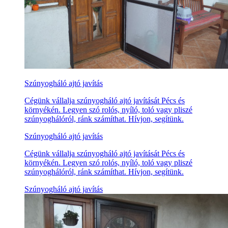
Szúnyogháló ajtó javítás
Cégünk vállalja szúnyogháló ajtó javítását Pécs és
környékén. Legyen szó rolós, nyíló, toló vagy pliszé
szúnyoghálóról, ránk számíthat. Hívjon, segítünk.
Szúnyogháló ajtó javítás
Cégünk vállalja szúnyogháló ajtó javítását Pécs és
környékén. Legyen szó rolós, nyíló, toló vagy pliszé
szúnyoghálóról, ránk számíthat. Hívjon, segítünk.
Szúnyogháló ajtó javítás