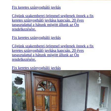
Fix keretes szúnyogháló javítás
Cégünk szakemberei örömmel segítenek önnek a fix
keretes szúnyogháló javítása kapcsán. 20 éves
tapasztalattal a hátunk mögött állunk az Ön
rendelkezésére.
Fix keretes szúnyogháló javítás
Cégünk szakemberei örömmel segítenek önnek a fix
keretes szúnyogháló javítása kapcsán. 20 éves
tapasztalattal a hátunk mögött állunk az Ön
rendelkezésére.
Fix keretes szúnyogháló javítás