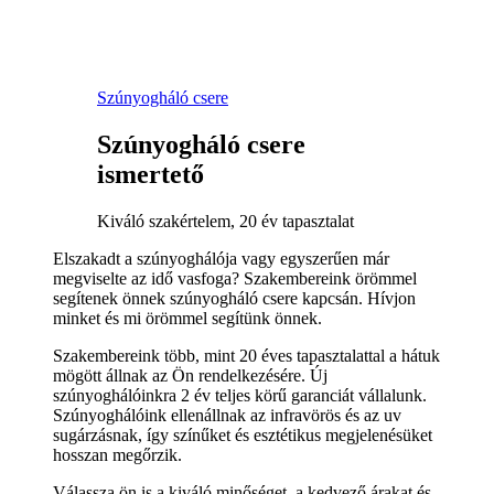
Szúnyogháló csere
Szúnyogháló csere
ismertető
Kiváló szakértelem, 20 év tapasztalat
Elszakadt a szúnyoghálója vagy egyszerűen már
megviselte az idő vasfoga? Szakembereink örömmel
segítenek önnek szúnyogháló csere kapcsán. Hívjon
minket és mi örömmel segítünk önnek.
Szakembereink több, mint 20 éves tapasztalattal a hátuk
mögött állnak az Ön rendelkezésére. Új
szúnyoghálóinkra 2 év teljes körű garanciát vállalunk.
Szúnyoghálóink ellenállnak az infravörös és az uv
sugárzásnak, így színűket és esztétikus megjelenésüket
hosszan megőrzik.
Válassza ön is a kiváló minőséget, a kedvező árakat és