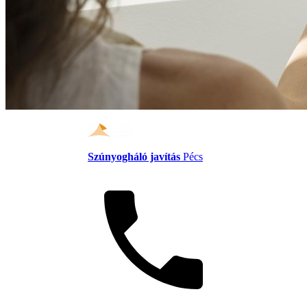
Szúnyogháló javítás
Pécs