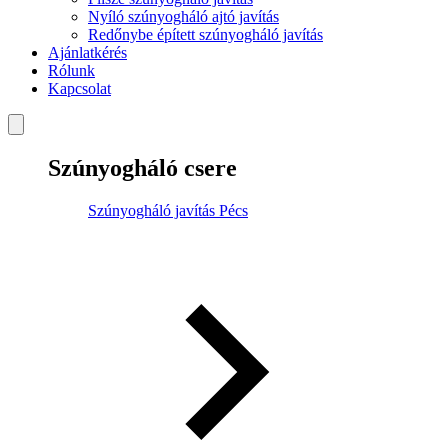
Nyíló szúnyogháló ajtó javítás
Redőnybe épített szúnyogháló javítás
Ajánlatkérés
Rólunk
Kapcsolat
Szúnyogháló csere
Szúnyogháló javítás Pécs